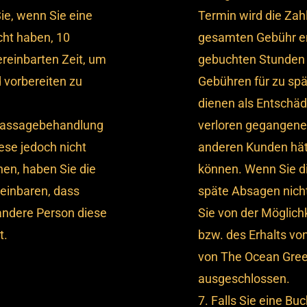
ie, wenn Sie eine
Termin wird die Zah
ht haben, 10
gesamten Gebühr e
ereinbarten Zeit, um
gebuchten Stunden f
 vorbereiten zu
Gebühren für zu sp
dienen als Entschäd
 Massagebehandlung
verloren gegangene Z
ese jedoch nicht
anderen Kunden hä
n, haben Sie die
können. Wenn Sie di
reinbaren, dass
späte Absagen nich
andere Person diese
Sie von der Möglich
t.
bzw. des Erhalts vo
von The Ocean Gre
ausgeschlossen.
7. Falls Sie eine B